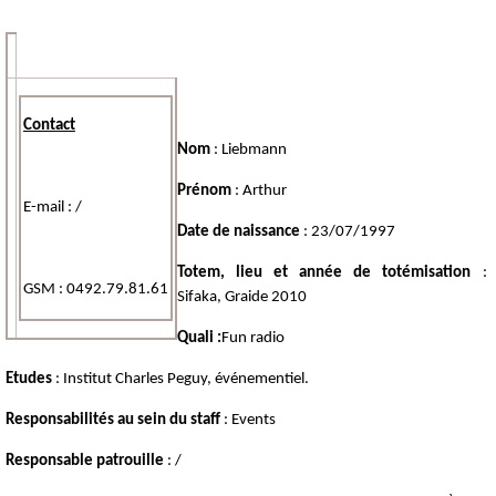
Contact
Nom
: Liebmann
Prénom
: Arthur
E-mail : /
Date de naissance
: 23/07/1997
Totem, lieu et année de totémisation
:
GSM : 0492.79.81.61
Sifaka, Graide 2010
Quali :
Fun radio
Etudes
: Institut Charles Peguy, événementiel.
Responsabilités
au sein du staff
: Events
Responsable patrouille
: /