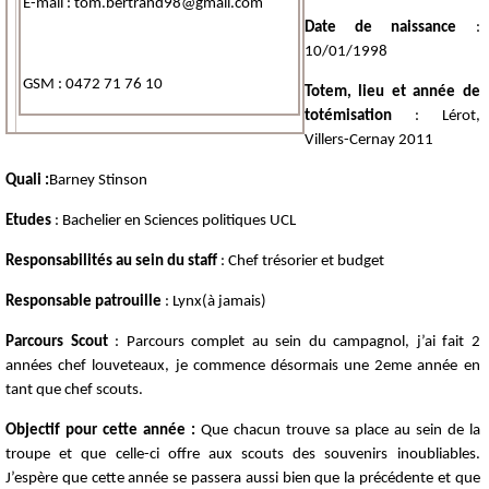
E-mail : tom.bertrand98@gmail.com
Date de naissance
:
10/01/1998
GSM : 0472 71 76 10
Totem, lieu et année de
totémisation
: Lérot,
Villers-Cernay 2011
Quali :
Barney Stinson
Etudes
: Bachelier en Sciences politiques UCL
Responsabilités
au sein du staff
: Chef trésorier et budget
Responsable patrouille
: Lynx(à jamais)
Parcours Scout
: Parcours complet au sein du campagnol, j’ai fait 2
années chef louveteaux, je commence désormais une 2eme année en
tant que chef scouts.
Objectif pour cette année :
Que chacun trouve sa place au sein de la
troupe et que celle-ci offre aux scouts des souvenirs inoubliables.
J’espère que cette année se passera aussi bien que la précédente et que