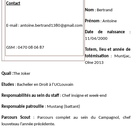
Contact
Nom
: Bertrand
Prénom
: Antoine
E-mail : antoine.bertrand1380@gmail.com
Date de naissance
:
11/04/2000
GSM : 0470 08 06 87
Totem, lieu et année de
totémisation
: Muntjac,
Olne 2013
Quali :
The Joker
Etudes
: Bachelier en Droit à l’UCLouvain
Responsabilités
au sein du staff
: Chef insigne et week-end
Responsable patrouille
: Mustang (battant)
Parcours Scout
: Parcours complet au sein du Campagnol, chef
louveteau l’année précédente.