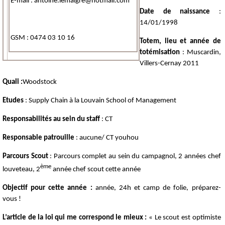
E-mail : antoine.lemaigre@hotmail.com
Date de naissance
:
14/01/1998
GSM : 0474 03 10 16
Totem, lieu et année de
totémisation
: Muscardin,
Villers-Cernay 2011
Quali :
Woodstock
Etudes
: Supply Chain à la Louvain School of Management
Responsabilités
au sein du staff
: CT
Responsable patrouille
: aucune/ CT youhou
Parcours Scout
: Parcours complet au sein du campagnol, 2 années chef
ème
louveteau, 2
année chef scout cette année
Objectif pour cette année :
année, 24h et camp de folie, préparez-
vous !
L’article de la loi qui me correspond le mieux :
« Le scout est optimiste