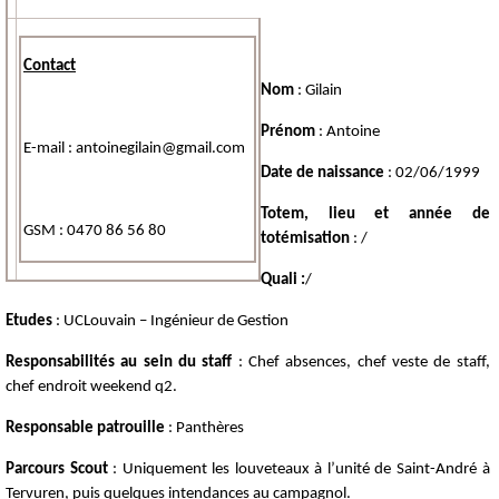
Contact
Nom
: Gilain
Prénom
: Antoine
E-mail : antoinegilain@gmail.com
Date de naissance
: 02/06/1999
Totem, lieu et année de
GSM : 0470 86 56 80
totémisation
: /
Quali :
/
Etudes
: UCLouvain – Ingénieur de Gestion
Responsabilités
au sein du staff
: Chef absences, chef veste de staff,
chef endroit weekend q2.
Responsable patrouille
: Panthères
Parcours Scout
: Uniquement les louveteaux à l’unité de Saint-André à
Tervuren, puis quelques intendances au campagnol.