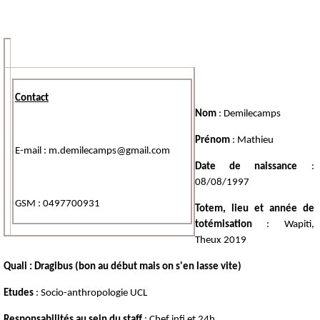
Contact
Nom
: Demilecamps
Prénom
: Mathieu
E-mail : m.demilecamps@gmail.com
Date de naissance
:
08/08/1997
GSM : 0497700931
Totem, lieu et année de
totémisation
: Wapiti,
Theux 2019
Quali : Dragibus (bon au début mais on s'en lasse vite)
Etudes
: Socio-anthropologie UCL
Responsabilités
au sein du staff
: Chef infi et 24h